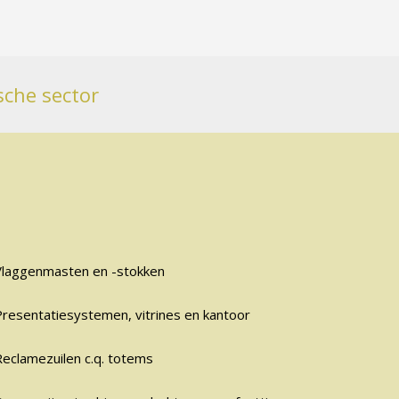
sche sector
Vlaggenmasten en -stokken
Presentatiesystemen, vitrines en kantoor
Reclamezuilen c.q. totems