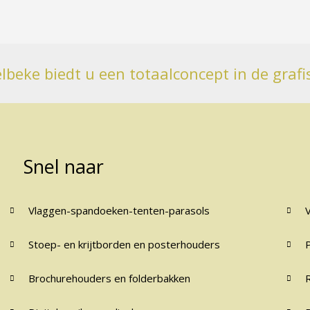
lbeke biedt u een totaalconcept in de grafi
Snel naar
Vlaggen-spandoeken-tenten-parasols
Stoep- en krijtborden en posterhouders
Brochurehouders en folderbakken