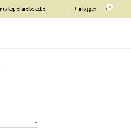
0
art@kopieharelbeke.be
Inloggen
m