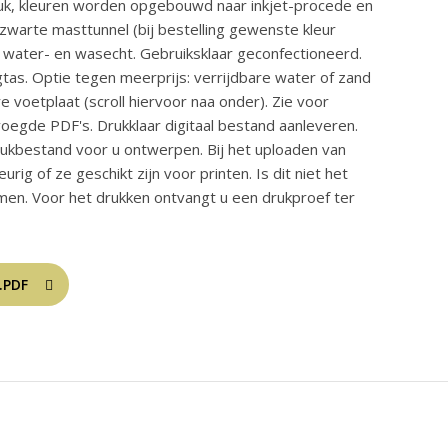
druk, kleuren worden opgebouwd naar inkjet-procede en
zwarte masttunnel (bij bestelling gewenste kleur
-, water- en wasecht. Gebruiksklaar geconfectioneerd.
as. Optie tegen meerprijs: verrijdbare water of zand
 voetplaat (scroll hiervoor naa onder). Zie voor
voegde PDF's. Drukklaar digitaal bestand aanleveren.
ukbestand voor u ontwerpen. Bij het uploaden van
ig of ze geschikt zijn voor printen. Is dit niet het
men. Voor het drukken ontvangt u een drukproef ter
.PDF