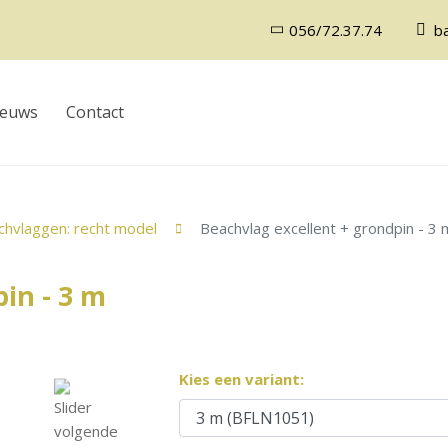
056/72.37.74
b
ieuws
Contact
chvlaggen: recht model
Beachvlag excellent + grondpin - 3 
in - 3 m
Kies een variant: