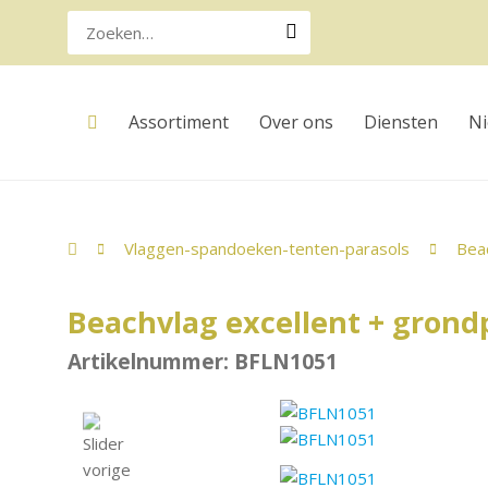
Assortiment
Over ons
Diensten
N
Vlaggen-spandoeken-tenten-parasols
Bea
Beachvlag excellent + grondp
Artikelnummer: BFLN1051