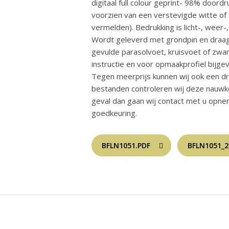
digitaal full colour geprint- 98% door
voorzien van een verstevigde witte of 
vermelden). Bedrukking is licht-, weer
Wordt geleverd met grondpin en draagt
gevulde parasolvoet, kruisvoet of zware
instructie en voor opmaakprofiel bijge
Tegen meerprijs kunnen wij ook een dr
bestanden controleren wij deze nauwkeur
geval dan gaan wij contact met u opne
goedkeuring.
BFLN1051.PDF
BFLN1051_2